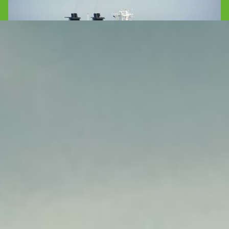
Todesfall auf einem Kreuzfahrtschiff –
Hilfe und Begleitung durch Hansa
Bestattungen
Ein Todesfall auf einem Kreuzfahrtschiff ist für die
Angehörigen besonders belastend. Die Nachricht vom