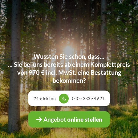
Wussten Sie schon, dass...
... Sie bei uns bereits ab einem Komplettpreis
von 970 € incl. MwSt. eine Bestattung
bekommen?
24h-Telefon
040 - 333 58 621
Angebot
online stellen