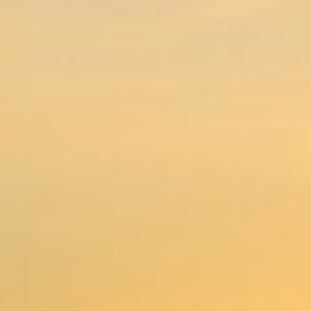
Seebestattung im Ausland – Ein letzter
Weg über das Meer
Wir von Hansa Bestattungen sind bundesweit für
Angehörige tätig und arbeiten zu fairen,
bundesweiten Festpreisen. Wir sind spezialisiert auf
die Durchführung von Seebestattungen im Ausland
und möchten Ihnen mit dem folgenden Blogeintrag
einen Einblick geben, wie wir diesen besonderen
Abschied mit viel Erfahrung und Herz gestalten.
Wenn ein geliebter Mensch geht, bleibt oft der
Wunsch, ihn auf besondere Weise zu verabschieden.
Viele Menschen fühlen sich dem Meer tief verbunden
– es steht für Freiheit, Weite und Ewigkeit.
Weiterlesen