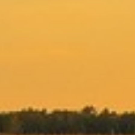
mehr als nur ein Trend, denn immer mehr Menschen
legen Wert darauf, auch im Todesfall die Umwelt
möglichst wenig zu belasten. Wir von Hansa
Bestattungen haben verstanden, dass sich manche
Angehörige einen Abschied wünschen, der
ressourcenschonend und im Einklang mit der Natur
erfolgt. Als günstiger Bestatter zeigen wir Ihnen gerne
auf, wie Nachhaltige Bestattungen in Hamburg
praktisch umgesetzt werden können, ohne dass Sie
dabei auf eine würdevolle Zeremonie verzichten
müssen.
Weiterlesen
Nächste