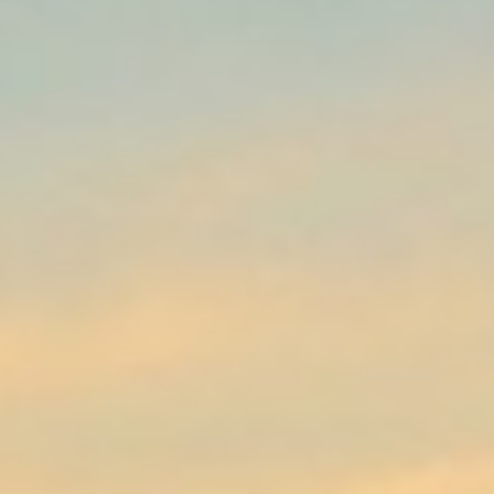
plötzlichen Verlust eines geliebten Menschen erreicht
einen oft weit entfernt vom Heimatort, begleitet von
vielen Fragen und Unsicherheiten. Wir von Hansa
Bestattungen wissen, wie überwältigend die Situation
sein kann – insbesondere dann, wenn der Sterbefall
auf hoher See eintritt.
Weiterlesen