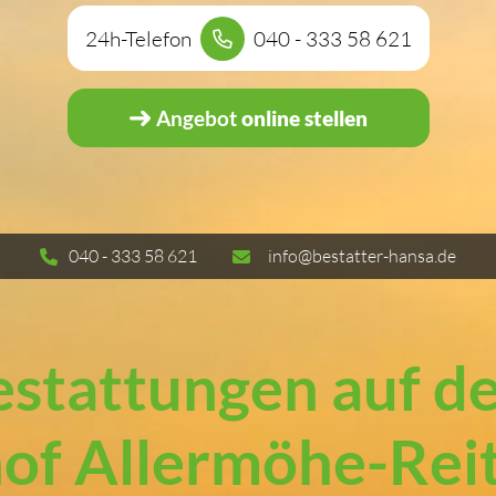
24h-Telefon
040 - 333 58 621
Angebot
online stellen
040 - 333 58 621
info@bestatter-hansa.de
estattungen auf d
hof Allermöhe-Rei