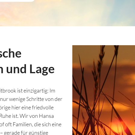
sche
n und Lage
brook ist einzigartig: Im
nur wenige Schritte von der
ige hier eine friedvolle
r Ruhe ist. Wir von Hansa
oft Familien, die sich eine
 gerade für günstige