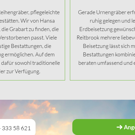
eihengräber, pflegeleichte
Gerade Urnengräber erfre
stätten. Wir von Hansa
ruhig gelegen und l
die Grabart zu finden, die
Erdbeisetzung gewünscht 
rstorbenen passt. Viele
Reitbrook mehrere liebevo
stige Bestattungen, die
Beisetzung lässt sich 
ng ermöglichen. Auf dem
Bestattungen kombini
dafür sowohl traditionelle
beraten umfassend und e
er zur Verfügung.
Ang
- 333 58 621