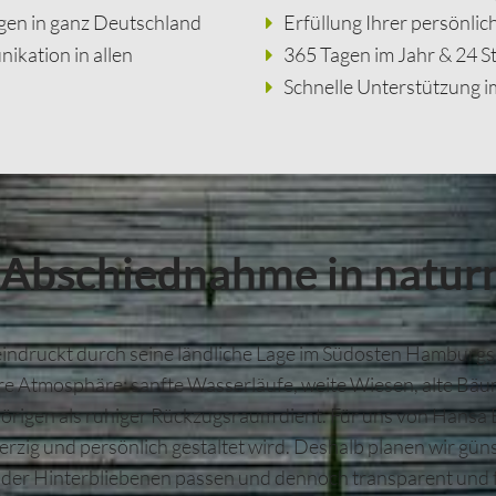
ngen in ganz Deutschland
Erfüllung Ihrer persönl
ikation in allen
365 Tagen im Jahr & 24 S
Schnelle Unterstützung i
e Abschiednahme in natu
indruckt durch seine ländliche Lage im Südosten Hamburgs
e Atmosphäre: sanfte Wasserläufe, weite Wiesen, alte Bäum
örigen als ruhiger Rückzugsraum dient. Für uns von Hansa B
ig und persönlich gestaltet wird. Deshalb planen wir günst
er Hinterbliebenen passen und dennoch transparent und fa