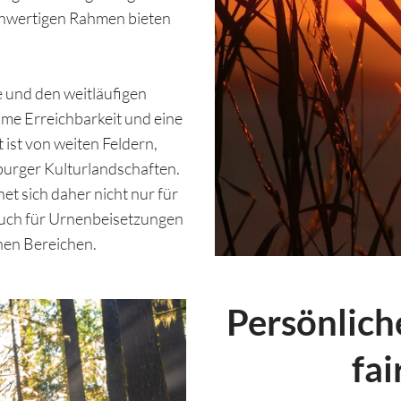
chwertigen Rahmen bieten
 und den weitläufigen
me Erreichbarkeit und eine
ist von weiten Feldern,
urger Kulturlandschaften.
t sich daher nicht nur für
auch für Urnenbeisetzungen
enen Bereichen.
Persönlich
fai