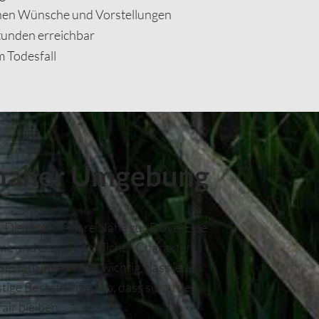
ichen Wünsche und Vorstellungen
tunden erreichbar
m Todesfall
rnaher Umgebung
. Die unmittelbare Nähe zur Dove-Elbe
e und ein fast dörflicher Charakter
estattungen ist es wichtig, dass jede
ige Bestattungen so, dass sie zu den
ir bleiben.