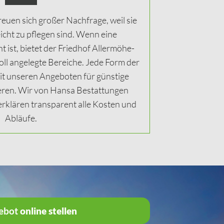
uen sich großer Nachfrage, weil sie
eicht zu pflegen sind. Wenn eine
ist, bietet der Friedhof Allermöhe-
ll angelegte Bereiche. Jede Form der
mit unseren Angeboten für günstige
eren. Wir von Hansa Bestattungen
rklären transparent alle Kosten und
Abläufe.
ebot
online stellen