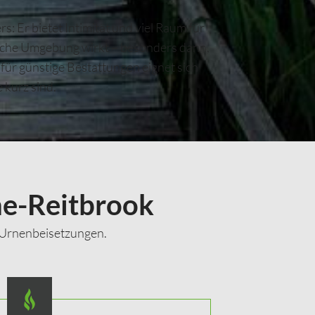
: Er bietet Intimität und viel Raum für
liche Umgebung wirkt – besonders dann,
 für günstige Bestattungen eignet sich
 kurz sind.
he-Reitbrook
 Urnenbeisetzungen.