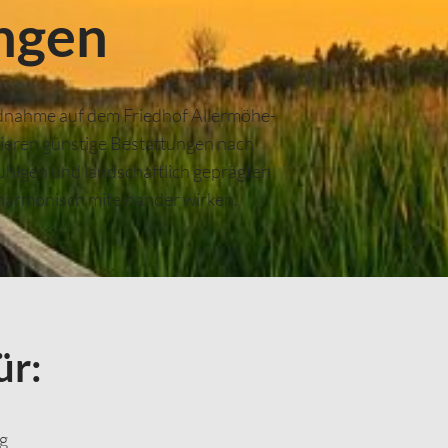
ngen
ednahme auf dem Friedhof Allermöhe-
sieren günstige Bestattungen nach
ruhigen und landschaftlich geprägten
 harmonisch miteinander wirken.
ür:
g