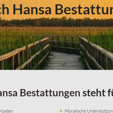
ch Hansa Bestattu
en Familien einfühlsam und zuverlässig, wenn eine Abschi
ahrenes Team stehen wir Tag und Nacht zur Seite und organi
iedhof Allermöhe-Reitbrook liegt in einer außergewöhnlich 
-Elbe – ein Ort, an dem Natur, Wasser und Besinnlichkeit
nsa Bestattungen
steht f
 Kosten
Moralische Unterstützun