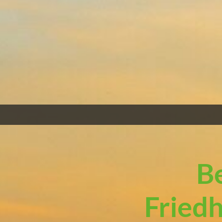
B
Fried