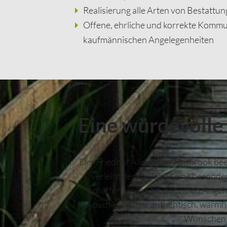
Realisierung alle Arten von Bestattu
Offene, ehrliche und korrekte Kommun
kaufmännischen Angelegenheiten
Eine würdevoll
Der Friedhof Allermöhe-Reitbrook bee
verleiht dem Gelände eine besonder
schaffen einen Ort, der vielen Angeh
Abschiednahme authentisch, warmherz
Wünschen d