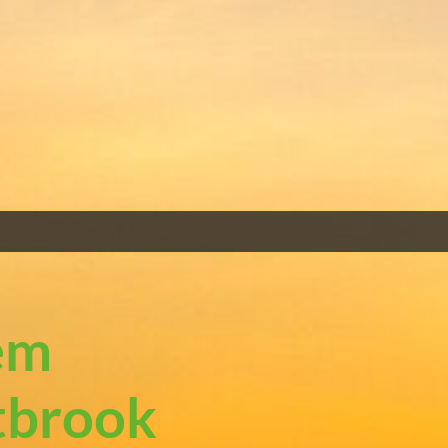
em
tbrook