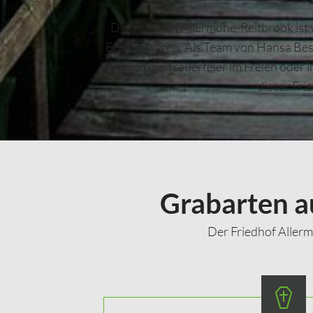
Der Friedhof Allermöhe-Reitbrook ist v
Erinnerungen. Als Team von Hansa Best
wenn die Trauerfeier im Freien oder i
dieser Fri
Grabarten a
Der Friedhof Aller