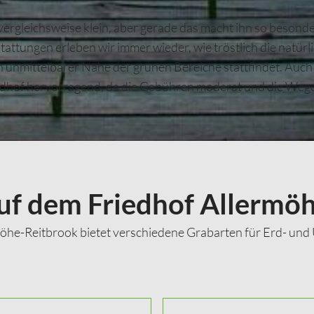
ergleichsweise klein, aber gerade das macht ihn so besonders
attungen erleben wir immer wieder, wie tröstlich die natür
n unmittelbarer Nähe der grünen Bereiche stattfindet. Auch
edhof hervorragend, da die Gebühren moderat und die Wege
uf dem Friedhof Allermö
möhe-Reitbrook bietet verschiedene Grabarten für Erd- und