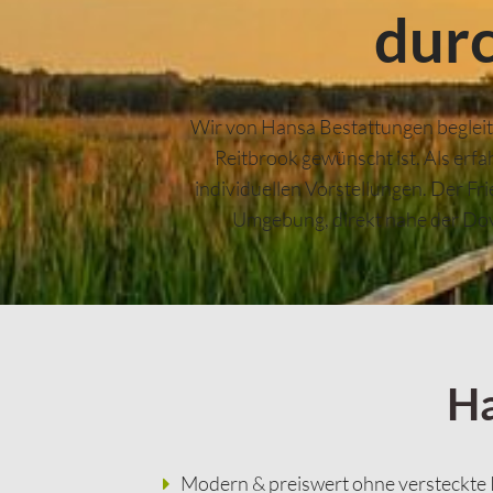
dur
Wir von Hansa Bestattungen begleit
Reitbrook gewünscht ist. Als erf
individuellen Vorstellungen. Der Fr
Umgebung, direkt nahe der Dove
Ha
Modern & preiswert ohne versteckte