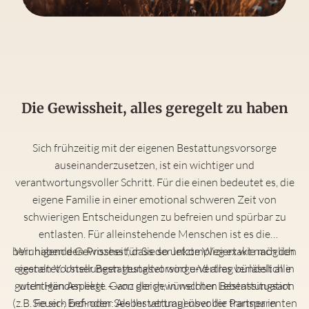
Die Gewissheit, alles geregelt zu haben
Sich frühzeitig mit der eigenen Bestattungsvorsorge
auseinanderzusetzen, ist ein wichtiger und
verantwortungsvoller Schritt. Für die einen bedeutet es, die
eigene Familie in einer emotional schweren Zeit von
schwierigen Entscheidungen zu befreien und spürbar zu
entlasten. Für alleinstehende Menschen ist es die
beruhigende Gewissheit, dass der letzte Weg exakt nach den
Wir haben den Prozess für Sie so unkompliziert wie möglich
eigenen Vorstellungen gestaltet wird und alles verlässlich in
gestaltet. Unser Bestattungsvorsorge-Vertrag bündelt alle
guten Händen liegt. Ganz gleich, in welcher Lebenssituation
wichtigen Aspekte – von der gewünschten Bestattungsart
(z.B. Feuer-, Erd- oder Seebestattung) über die transparenten
Sie sich befinden: Als Ihr vertrauensvoller Partner in