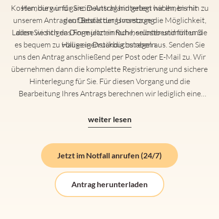
Kosten, die wir für Sie im Antrag hinterlegt haben, bis hin zu
Hamburg und ganz Deutschland geben wir Ihnen mit
unserem Antrag auf Bestattungsvorsorge die Möglichkeit,
den Details der Umsetzung.
Laden Sie sich das Formular einfach herunter und füllen Sie
diese wichtigen Dinge jetzt in Ruhe, selbstbestimmt und
es bequem zu Hause in Druckbuchstaben aus. Senden Sie
völlig eigenständig zu regeln.
uns den Antrag anschließend per Post oder E-Mail zu. Wir
übernehmen dann die komplette Registrierung und sichere
Hinterlegung für Sie. Für diesen Vorgang und die
Bearbeitung Ihres Antrags berechnen wir lediglich eine
einmalige Bearbeitungsgebühr (Service-Pauschale) von 99 €
inklusive MwSt. Die entsprechende Rechnung erhalten Sie
weiter lesen
erst zusammen mit Ihrem geprüften und von uns
gegengezeichneten Vorsorgevertrag. So haben Sie heute
schon das beruhigende Gefühl, für die Zukunft vorzusorgen.
Jetzt im Notfall anrufen (24/7)
Antrag herunterladen