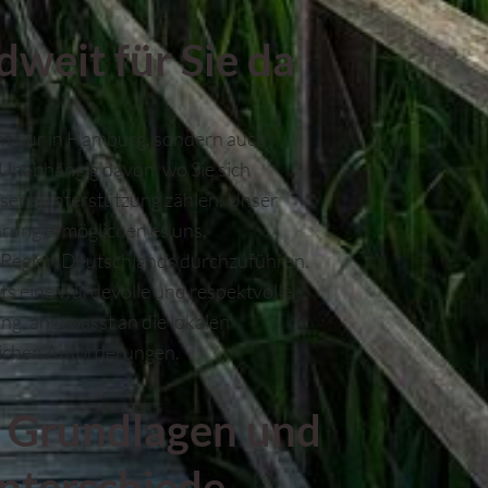
weit für Sie da
ht nur in Hamburg, sondern auch
 Unabhängig davon, wo Sie sich
nsere Unterstützung zählen. Unser
rung ermöglichen es uns,
r Region Deutschlands durchzuführen.
ts eine würdevolle und respektvolle
g, angepasst an die lokalen
ichen Anforderungen.
e Grundlagen und
nterschiede