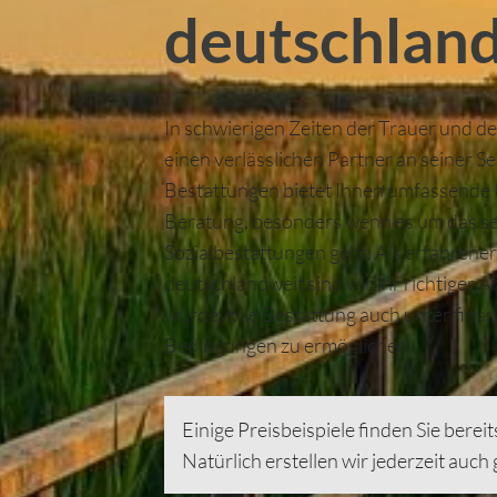
deutschlan
In schwierigen Zeiten der Trauer und des
einen verlässlichen Partner an seiner S
Bestattungen bietet Ihnen umfassende
Beratung, besonders wenn es um das s
Sozialbestattungen geht. Als erfahrene
deutschlandweit sind wir Ihr richtiger 
würdevolle Bestattung auch unter finanz
Bedingungen zu ermöglichen.
Einige Preisbeispiele finden Sie berei
Natürlich erstellen wir jederzeit auch