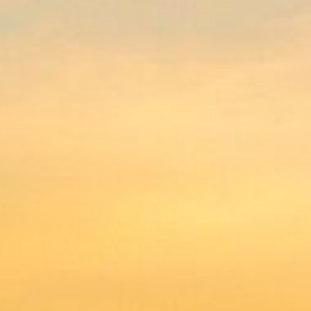
 sind der Überzeugung, dass jeder
stattung verdient, unabhängig von den
 Deshalb setzen wir uns mit großem
führung von würdevollen
 arbeiten eng mit Sozialämtern und
men, um sicherzustellen, dass alle
okratisch und schnell abgewickelt
n Sie uns
i der Durchführung einer
g oder deutschlandweit benötigen,
taktieren.