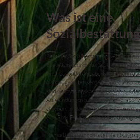
Was ist eine
Sozialbestattung
Bei einer Sozialbestattung werden die 
Bestattung durch das Sozialamt übernomm
einer besonderen Lebenslage, wenn den
nicht zugemutet werden kann, die Koste
sind Bestattungskosten, die sich aus de
Aufwendungen für eine einfache, aber 
ergeben. In Hamburg haben Sie als Ange
eine Erd-, Feuer- oder Seebestattung sei
Hansa Bestattungen ist in Hamburg regi