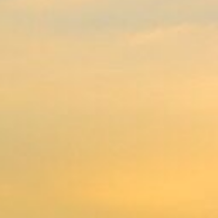
gen dafür, dass alle
eitnah erledigt werden,
Wir bei Hansa Bestattungen
nzentrieren können - den
Mensch eine würdevolle Be
n.
finanziellen Möglichkeiten.
Engagement für die Durch
atung und
Sozialbestattungen ein. Wir
anderen Institutionen zusam
notwendigen Schritte unbür
werden können.
en Wert auf eine
Kontaktiere
 Unsere erfahrenen
 Fragen zu beantworten und
einer Sozialbestattung in
Wenn Sie Unterstützung be
 unterstützen Sie bei der
Sozialbestattung in Hambur
ch das Sozialamt und
zögern Sie nicht, uns zu kon