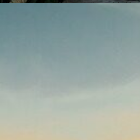
Sozialbehörde Hamburg und steht Ihnen
Hansa Bestattu
Experte für
Sozialbestattung
Hamburg
Hansa Bestattungen in Hamburg ist Ihr 
Ansprechpartner für die Durchführung 
Wir sind uns der emotionalen und finan
bewusst, die mit einem Trauerfall einh
erfahrenes Team steht Ihnen mit Rat und