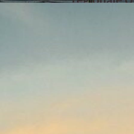
 gerne zur Verfügung.
ngen
- Ihr
Auch wenn die gesetzliche 
bundesweit einheitlich ist, 
Bundesländern unterschiedl
Erforderlichkeit von Leistun
en in
das Bestattungsinstitut gr
darüber informieren, dass
Sozialamt gestellt werden s
beratend zur Seite und unt
den zuständigen Behörden
vertrauensvoller
von Sozialbestattungen.
Unser Enga
ziellen Belastungen
ergehen können. Unser
würdevolle 
 Tat zur Seite und begleitet