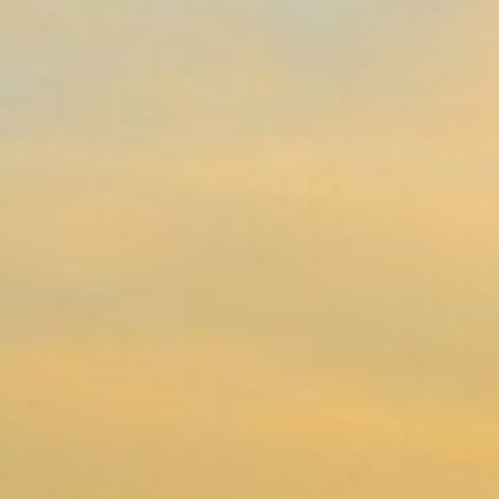
Sie durch den gesamten Prozess. Wir sor
notwendigen Formalitäten korrekt und z
sodass Sie sich auf das Wesentliche ko
Abschied von Ihrem geliebten Mensche
Persönliche Ber
Unterstützung
Bei Hansa Bestattungen legen wir groß
einfühlsame und persönliche Beratung.
Mitarbeiter nehmen sich die Zeit, Ihre
Sie über die Möglichkeiten und Abläufe 
Hamburg umfassend zu informieren. Wir
Beantragung der Kostenübernahme dur