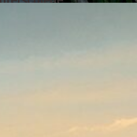
Grundlage für Sozialbestattungen
setzen die Ämter in den jeweiligen
iche Maßstäbe bei der Beurteilung der
gen an. Daher ist es wichtig, dass Sie
undsätzlich vor Auftragsvergabe
 ein Antrag auf Kostenübernahme beim
oll. Gerne stehen wir Ihnen hierbei
erstützen Sie bei der Kommunikation mit
.
gement für eine
Sozialbestattung