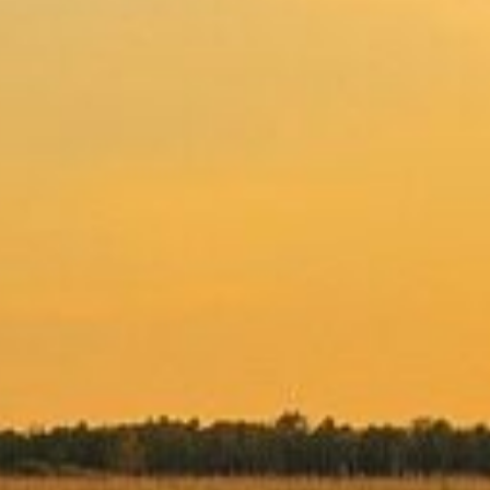
ibungslos ablaufen. Unser
 so viel Last wie möglich
Hansa Bestattungen ist Ihr
deutschlandweit.
 faire
Unser Team steht Ihnen jede
telefonisch oder per E-Mail
Lassen Sie uns gemeinsam 
würdevoll gestalten. Verein
ir großen Wert auf
Gesprächstermin mit uns. Wi
ttungen in Hamburg bietet
Kostenübersicht. Wir
Hansa Bestattungen - Mit H
orgen dafür, dass keine
und deutschlandweit.
 Unsere transparenten
und Planbarkeit, sodass Sie
müssen. In der Regel