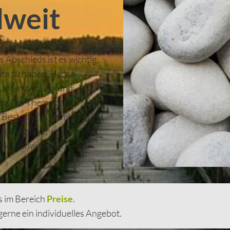
dweit
 Abschieds ist es wichtig,
eite zu haben. Hansa
 Unterstützung und
ensible Thema der
r Bestatter in Hamburg und
Ansprechpartner, um eine
iell schwierigen
ts im Bereich
Preise
.
 gerne ein individuelles Angebot.