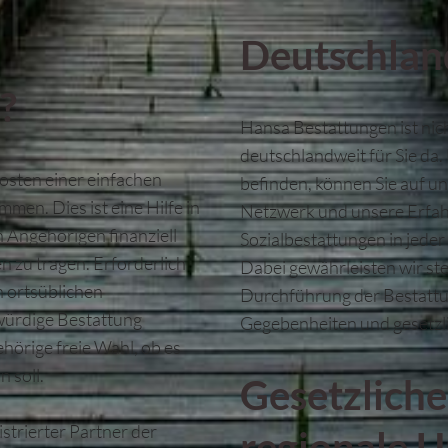
Deutschland
?
Hansa Bestattungen ist nic
deutschlandweit für Sie da.
Kosten einer einfachen
befinden, können Sie auf u
en. Dies ist eine Hilfe in
Netzwerk und unsere Erfah
 Angehörigen finanziell
Sozialbestattungen in jede
n zu tragen. Erforderlich
Dabei gewährleisten wir ste
n ortsüblichen
Durchführung der Bestattun
würdige Bestattung
Gegebenheiten und gesetzl
hörige freie Wahl, ob es
n soll.
Gesetzlich
strierter Partner der
regionale U