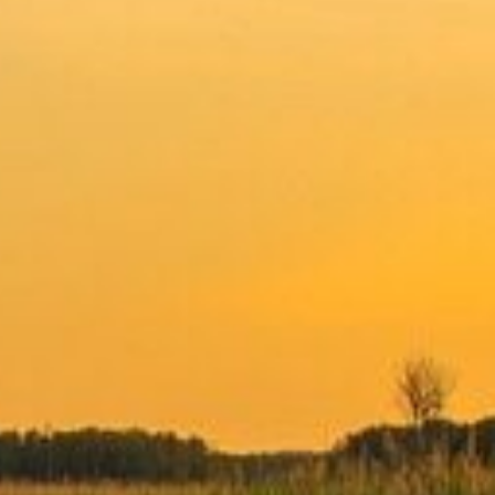
 verlässlicher Partner in Hamburg und
rzeit zur Verfügung - persönlich,
.
den letzten Weg Ihres Angehörigen
baren Sie gerne jederzeit ein
r sind für Sie da.
erz und Verstand für Sie in Hamburg