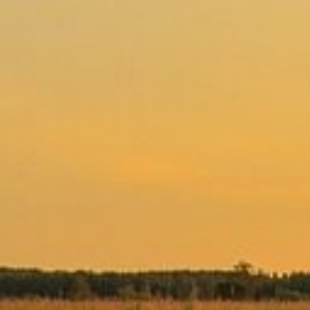
sorgen dafür, dass alle Formalitäten re
Ziel ist es, Ihnen in dieser schweren Zeit
abzunehmen.
Transparente und
Preisgestaltung
Auch bei einer Sozialbestattung legen w
Transparenz und Fairness. Hansa Besta
Ihnen eine klare und nachvollziehbare 
informieren Sie über alle Schritte und s
versteckten Kosten auf Sie zukommen.
Preisstrukturen geben Ihnen Sicherheit 
sich keine zusätzlichen Sorgen machen 