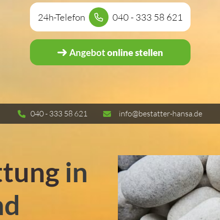
24h-Telefon
040 - 333 58 621
Angebot
online stellen
040 - 333 58 621
info@bestatter-hansa.de
ttung
in
nd