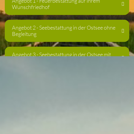
- Feuerbestattung auf Ihrem
Wunschfriedhof
- Seebestattung in der Ostsee ohne
Begleitung
- Seebestattung in der Ostsee mit
Begleitung
- Seebestattung in der Nordsee ohne
Begleitung
- Seebestattung in der Nordsee mit
Begleitung