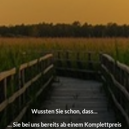
Sozialbestattung
Diamantbestattung
Kristallbestattung
Urne Zuhause
Alternative Bestattungen
Dünenbestattungen
Oase der Ewigkeit
Preise
Angebot erstellen
Vorsorge
Wussten Sie schon, dass...
Kontakt
... Sie bei uns bereits ab einem Komplettpreis