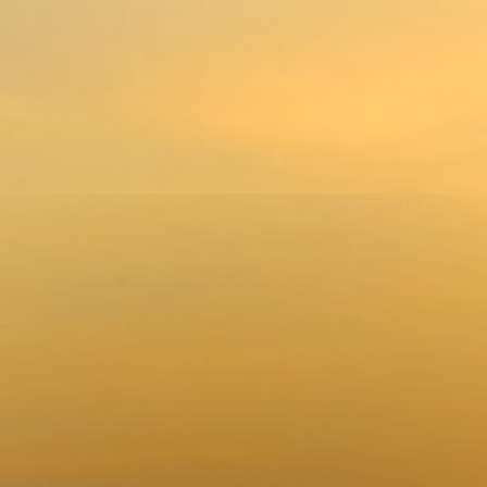
- Erdbestattung auf einem Friedhof
Ihrer Wahl
Home
Über uns
- individuelles Angebot
Leistungen
Bestattungen
Erdbestattung
Feuerbestattung
Seebestattung
anonyme Bestattung
Baumbestattung
Lebensbaumbestattung
Waldbestattung