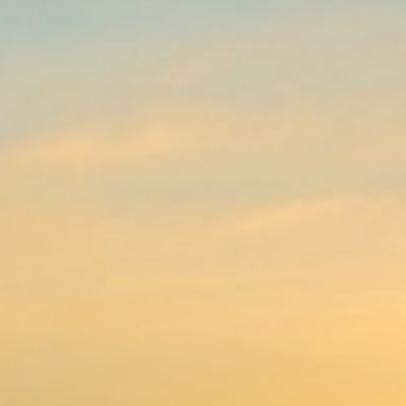
- anonyme Feuerbestattung incl.
Friedhofskosten
- Friedwaldbestattung
- Kristallbestattung
- Diamantbestattung
- Anonyme Baumbestattung
- Dünenbestattung /
Dünenverstreuung in Holland