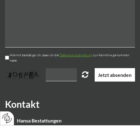
Hiermit bestätige ich, dass ich die
Datenschutzerklärung
zur Kenntnis genommen
habe.
Jetzt absenden
Kontakt
Hansa Bestattungen
Ihr Partner für preiswerte Beerdigungen.
Schweriner Str. 27
,
22143
Hamburg